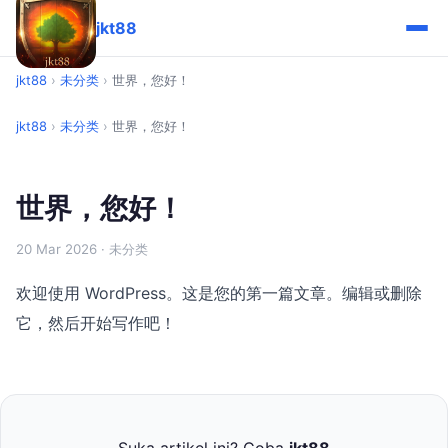
jkt88
jkt88
›
未分类
›
世界，您好！
jkt88
›
未分类
›
世界，您好！
世界，您好！
20 Mar 2026
· 未分类
欢迎使用 WordPress。这是您的第一篇文章。编辑或删除
它，然后开始写作吧！