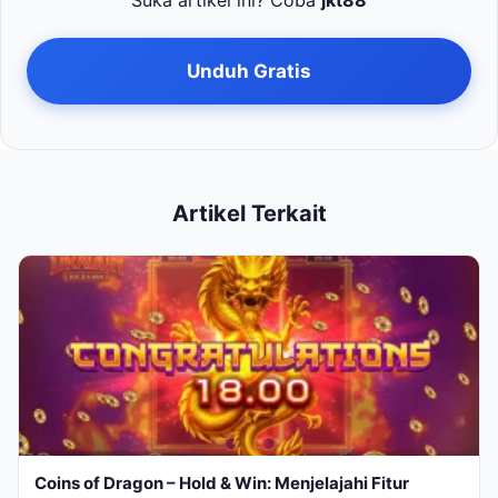
Suka artikel ini? Coba
jkt88
Unduh Gratis
Artikel Terkait
Coins of Dragon – Hold & Win: Menjelajahi Fitur