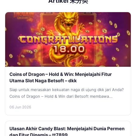
Artikel 未分类
Coins of Dragon – Hold & Win: Menjelajahi Fitur
Utama Slot Naga Betsoft – dkk
Siap untuk merasakan kekuatan naga di ujung dkk jari Anda?
Coins of Dragon – Hold & Win dari Betsoft membawa...
06 Jun 2026
Ulasan Akhir Candy Blast: Menjelajahi Dunia Permen
dan Fitur Dinamis – tt7899